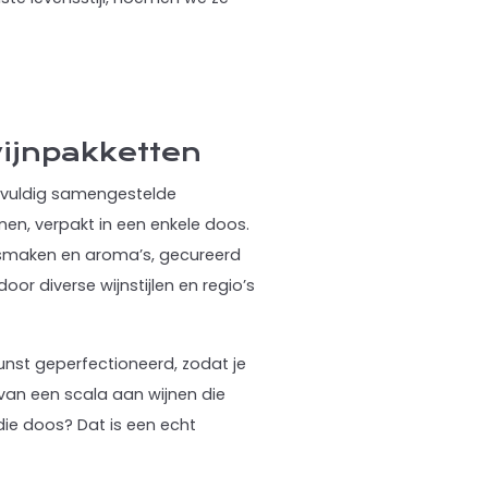
wijnpakketten
rgvuldig samengestelde
nen, verpakt in een enkele doos.
n smaken en aroma’s, gecureerd
or diverse wijnstijlen en regio’s
unst geperfectioneerd, zodat je
van een scala aan wijnen die
 die doos? Dat is een echt