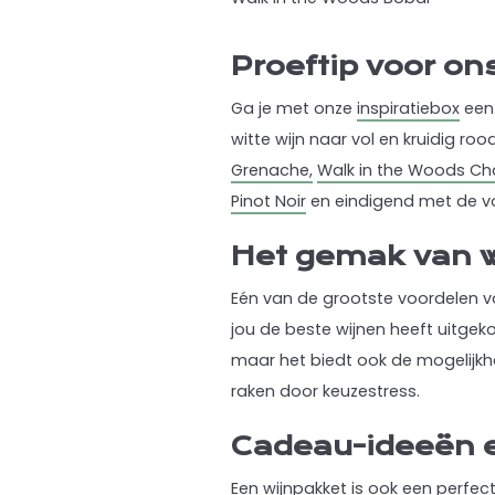
Proeftip voor on
Ga je met onze
inspiratiebox
een 
witte wijn naar vol en kruidig ro
Grenache,
Walk in the Woods C
Pinot Noir
en eindigend met de vol
Het gemak van w
Eén van de grootste voordelen va
jou de beste wijnen heeft uitgekoz
maar het biedt ook de mogelijkh
raken door keuzestress.
Cadeau-ideeën 
Een wijnpakket is ook een perfect