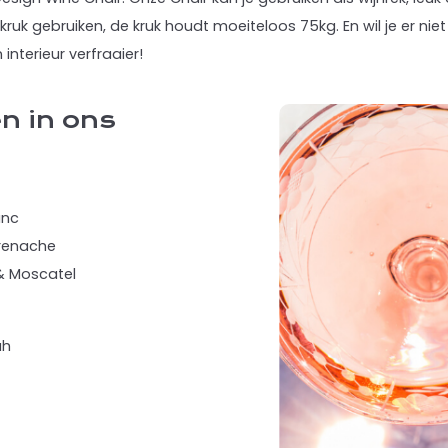
kruk gebruiken, de kruk houdt moeiteloos 75kg. En wil je er niet
interieur verfraaier!
en in ons
anc
Grenache
& Moscatel
ah