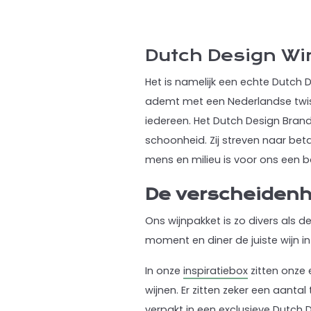
Dutch Design Wi
Het is namelijk een echte Dutch D
ademt met een Nederlandse twis
iedereen. Het Dutch Design Bran
schoonheid. Zij streven naar be
mens en milieu is voor ons een 
De verscheidenh
Ons wijnpakket is zo divers als 
moment en diner de juiste wijn in 
In onze
inspiratiebox
zitten onze e
wijnen. Er zitten zeker een aanta
verpakt in een exclusieve Dutch D