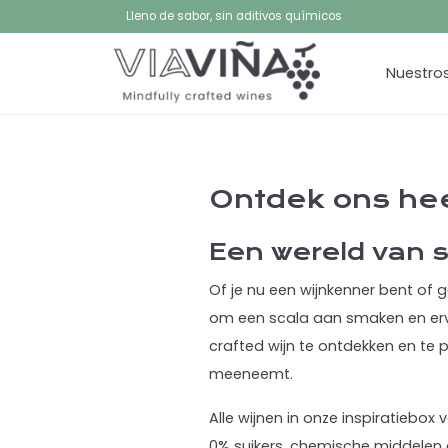
Lleno de sabor, sin aditivos químicos
Nuestros
Ontdek ons hee
Een wereld van 
Of je nu een wijnkenner bent of
om een scala aan smaken en erva
crafted wijn te ontdekken en te
meeneemt.
Alle wijnen in onze inspiratiebo
0% suikers, chemische middelen 