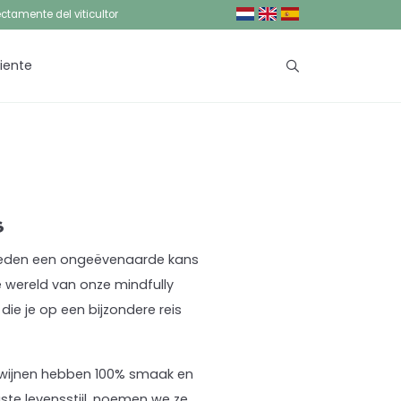
ctamente del viticultor
liente
s
 bieden een ongeëvenaarde kans
 wereld van onze mindfully
e je op een bijzondere reis
e wijnen hebben 100% smaak en
te levensstijl, noemen we ze