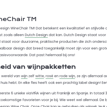
neChair TM
esign WineChair TM! Dat betekent een kwalitatief en stijlvolle
t zoals alleen
Dutch Design
dat kan. Dutch Design staat voor 
d staat voor duurzame, praktische producten die zich onder
taalbaar design dat breed toegankelijk moet zijn voor een gr
basisvoorwaarde. Dat past helemaal bij ons!
eid van wijnpakketten
de wereld van
wijn
zelf
witte
,
rosé
en
rode wijn
, ze zijn allemaal
huis hebt. En elke fles heeft ook een prachtig label design! Een
erste 6 unieke viaVIÑA wijnen uit Frankrijk en Spanje. In totaal
l toekomstige favorieten voor je bij. Wie weet wel allemaal. De
esign Wine Chair. Onze Chair kan je gebruiken als wijnrek, leuk