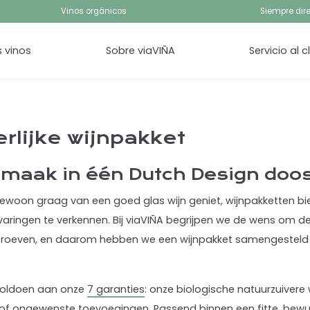
Vinos orgánicos
Siempre dire
 vinos
Sobre viaVIÑA
Servicio al c
rlijke wijnpakket
smaak in één Dutch Design doo
 gewoon graag van een goed glas wijn geniet, wijnpakketten
ringen te verkennen. Bij viaVIÑA begrijpen we de wens om de
 proeven, en daarom hebben we een wijnpakket samengesteld di
x voldoen aan onze
7 garanties
: onze biologische natuurzuiver
of ongewenste toevoegingen. Passend binnen een fitte, bewus