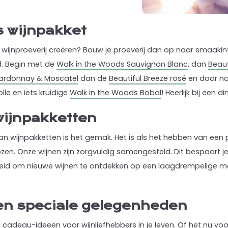
s wijnpakket
wijnproeverij creëren? Bouw je proeverij dan op naar smaakinte
od. Begin met de
Walk in the Woods Sauvignon Blanc
, dan
Beaut
hardonnay & Moscatel
dan de
Beautiful Breeze rosé
en door na
le en iets kruidige
Walk in the Woods Bobal
! Heerlijk bij een 
ijnpakketten
n wijnpakketten is het gemak. Het is als het hebben van een 
en. Onze wijnen zijn zorgvuldig samengesteld. Dit bespaart je ni
eid om nieuwe wijnen te ontdekken op een laagdrempelige ma
en speciale gelegenheden
 cadeau-ideeën voor wijnliefhebbers in je leven. Of het nu voo