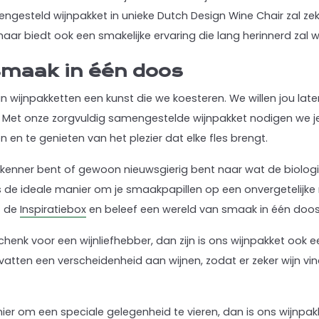
ngesteld wijnpakket in unieke Dutch Design Wine Chair zal z
maar biedt ook een smakelijke ervaring die lang herinnerd zal 
smaak in één doos
van wijnpakketten een kunst die we koesteren. We willen jou la
iteit. Met onze zorgvuldig samengestelde wijnpakket nodigen we
n en te genieten van het plezier dat elke fles brengt.
nkenner bent of gewoon nieuwsgierig bent naar wat de biolog
s de ideale manier om je smaakpapillen op een onvergetelijke r
t de
Inspiratiebox
en beleef een wereld van smaak in één doos
chenk voor een wijnliefhebber, dan zijn is ons wijnpakket ook 
vatten een verscheidenheid aan wijnen, zodat er zeker wijn vi
ier om een speciale gelegenheid te vieren, dan is ons wijnpa