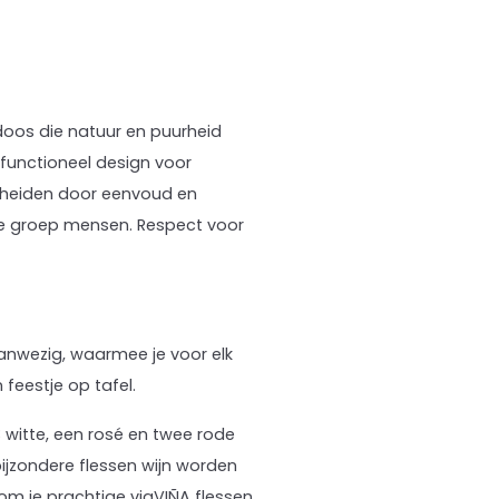
 doos die natuur en puurheid
functioneel design voor
scheiden door eenvoud en
ote groep mensen. Respect voor
 aanwezig, waarmee je voor elk
 feestje op tafel.
 3 witte, een rosé en twee rode
 bijzondere flessen wijn worden
 om je prachtige viaVIÑA flessen