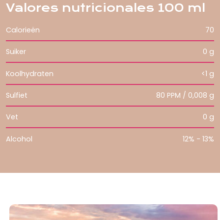
Valores nutricionales 100 ml
Calorieën
70
Suiker
0 g
Koolhydraten
<1 g
Sulfiet
80 PPM / 0,008 g
Vet
0 g
Alcohol
12% - 13%