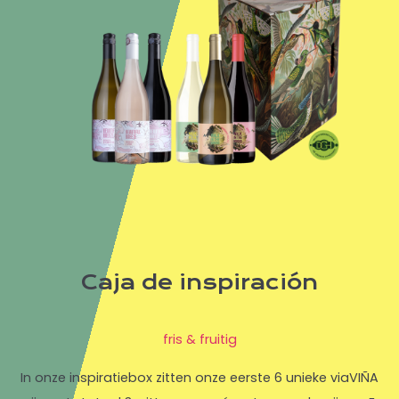
Caja de inspiración
fris & fruitig
In onze inspiratiebox zitten onze eerste 6 unieke viaVIÑA