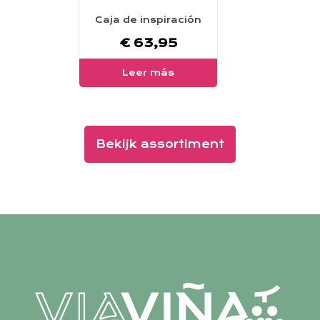
Caja de inspiración
€
63,95
Leer más
Bekijk assortiment