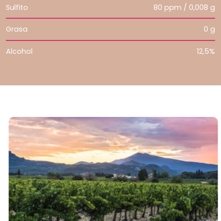
Sulfito
80 ppm / 0,008 g
Grasa
0 g
Alcohol
12,5%