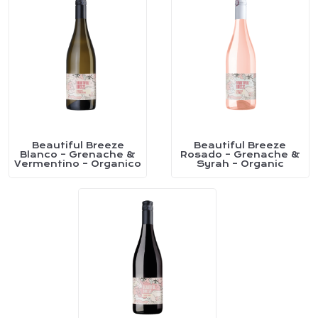
Beautiful Breeze
Beautiful Breeze
Este
Este
Blanco – Grenache &
Rosado – Grenache &
Vermentino – Organico
Syrah – Organic
producto
producto
tiene
tiene
múltiples
múltiples
variantes.
variantes.
Las
Las
opciones
opciones
se
se
pueden
pueden