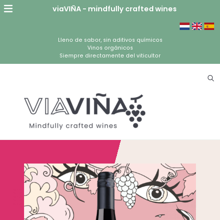
viaVIÑA - mindfully crafted wines
Lleno de sabor, sin aditivos químicos
Vinos orgánicos
Siempre directamente del viticultor