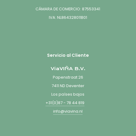
CÁMARA DE COMERCIO: 87553341
IVA: NL864328011B01
Servicio al Cliente
ViaVIÑA B.V.
Papenstraat 26
7411 ND Deventer
Los países bajos
+31(0)87 - 78 44 819
info@viavina.nl