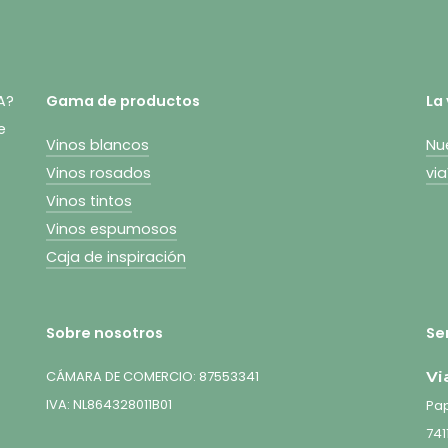
A?
Gama de productos
La
e
Vinos blancos
Nu
Vinos rosados
vi
Vinos tintos
Vinos espumosos
Caja de inspiración
Sobre nosotros
Ser
CÁMARA DE COMERCIO: 87553341
Vi
IVA: NL864328011B01
Pap
741