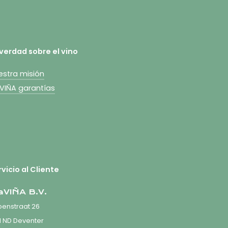
 verdad sobre el vino
estra misión
aVIÑA garantías
vicio al Cliente
aVIÑA B.V.
enstraat 26
1 ND Deventer