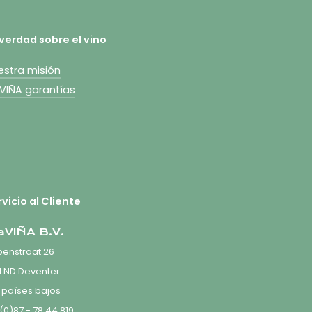
 verdad sobre el vino
estra misión
aVIÑA garantías
vicio al Cliente
aVIÑA B.V.
enstraat 26
1 ND Deventer
 países bajos
(0)87 - 78 44 819