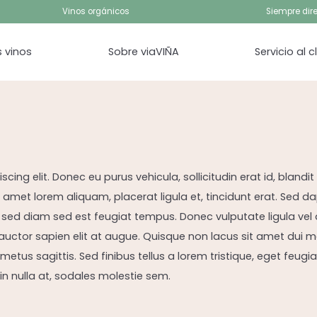
Vinos orgánicos
Siempre dire
 vinos
Sobre viaVIÑA
Servicio al c
ng elit. Donec eu purus vehicula, sollicitudin erat id, blandit 
amet lorem aliquam, placerat ligula et, tincidunt erat. Sed dapi
 sed diam sed est feugiat tempus. Donec vulputate ligula vel 
d auctor sapien elit at augue. Quisque non lacus sit amet du
us sagittis. Sed finibus tellus a lorem tristique, eget feugiat 
in nulla at, sodales molestie sem.