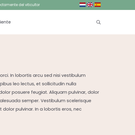
ctamente del viticultor
liente
orci. In lobortis arcu sed nisi vestibulum
bus leo lectus, et sollicitudin nulla
dolor posuere feugiat. Aliquam pulvinar, dolor
i malesuada semper. Vestibulum scelerisque
dolor pulvinar. In a lobortis eros, nec