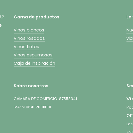
A?
Gama de productos
La
e
Vinos blancos
Nu
Vinos rosados
vi
Vinos tintos
Vinos espumosos
Caja de inspiración
Sobre nosotros
Ser
CÁMARA DE COMERCIO: 87553341
Vi
IVA: NL864328011B01
Pap
741
Los
+31